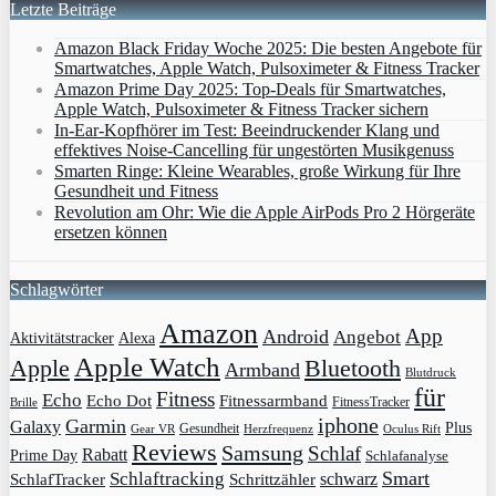
Letzte Beiträge
Amazon Black Friday Woche 2025: Die besten Angebote für
Smartwatches, Apple Watch, Pulsoximeter & Fitness Tracker
Amazon Prime Day 2025: Top-Deals für Smartwatches,
Apple Watch, Pulsoximeter & Fitness Tracker sichern
In-Ear-Kopfhörer im Test: Beeindruckender Klang und
effektives Noise-Cancelling für ungestörten Musikgenuss
Smarten Ringe: Kleine Wearables, große Wirkung für Ihre
Gesundheit und Fitness
Revolution am Ohr: Wie die Apple AirPods Pro 2 Hörgeräte
ersetzen können
Schlagwörter
Amazon
App
Android
Angebot
Aktivitätstracker
Alexa
Apple Watch
Apple
Bluetooth
Armband
Blutdruck
für
Fitness
Echo
Echo Dot
Fitnessarmband
FitnessTracker
Brille
iphone
Garmin
Galaxy
Plus
Gesundheit
Gear VR
Herzfrequenz
Oculus Rift
Reviews
Samsung
Schlaf
Rabatt
Prime Day
Schlafanalyse
Smart
Schlaftracking
schwarz
SchlafTracker
Schrittzähler