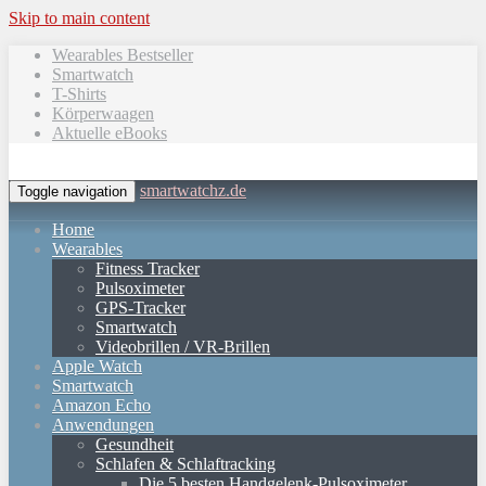
Skip to main content
Wearables Bestseller
Smartwatch
T-Shirts
Körperwaagen
Aktuelle eBooks
smartwatchz.de
Toggle navigation
Home
Wearables
Fitness Tracker
Pulsoximeter
GPS-Tracker
Smartwatch
Videobrillen / VR-Brillen
Apple Watch
Smartwatch
Amazon Echo
Anwendungen
Gesundheit
Schlafen & Schlaftracking
Die 5 besten Handgelenk-Pulsoximeter