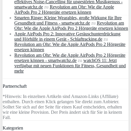
effektives Noise-Cancelling für ungestörten Musikgenuss -
smartwatchz.de
zu
Revolution am Ohr: Wie die Apple
AirPods Pro 2 Hörgeräte ersetzen können
Smarten Ringe: Kleine Wearables, große Wirkung für Ihre
Gesundheit und Fitness - smartwatchz.de
zu
Revolution am
Ohr: Wie die Apple AirPods Pro 2 Hörgeräte ersetzen können
Apple AirPods Pro 2: Innovative Geräuschunterdrückung
und Hörhilfe in einem Gerät - Schlaftracking.de
zu
Revolution am Ohr: Wie die Apple AirPods Pro 2 Hörgeräte
ersetzen können
Revolution am Ohr: Wie die Apple AirPods Pro 2 Hörgeräte
ersetzen können - smartwatchz.de
zu
watchOS 11: Jetzt
verfügbar mit neuen Funktionen für Fitness, Gesundheit und
mehr
Partnerschaft
*Hinweis: In einzelnen Artikeln sind Amazon-Links (Affiliate)
enthalten. Durch einen Klick gelangen Sie direkt zum Anbieter.
Solltet Sie sich auf der Seite für einen Kauf entscheiden, erhalten
wir eine kleine Provision. Der Preis ändert sich für Sie in keinem
Fall.
Kategorien