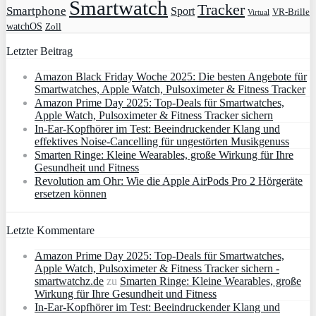
Smartwatch
Tracker
Smartphone
Sport
VR-Brille
Virtual
watchOS
Zoll
Letzter Beitrag
Amazon Black Friday Woche 2025: Die besten Angebote für
Smartwatches, Apple Watch, Pulsoximeter & Fitness Tracker
Amazon Prime Day 2025: Top-Deals für Smartwatches,
Apple Watch, Pulsoximeter & Fitness Tracker sichern
In-Ear-Kopfhörer im Test: Beeindruckender Klang und
effektives Noise-Cancelling für ungestörten Musikgenuss
Smarten Ringe: Kleine Wearables, große Wirkung für Ihre
Gesundheit und Fitness
Revolution am Ohr: Wie die Apple AirPods Pro 2 Hörgeräte
ersetzen können
Letzte Kommentare
Amazon Prime Day 2025: Top-Deals für Smartwatches,
Apple Watch, Pulsoximeter & Fitness Tracker sichern -
smartwatchz.de
zu
Smarten Ringe: Kleine Wearables, große
Wirkung für Ihre Gesundheit und Fitness
In-Ear-Kopfhörer im Test: Beeindruckender Klang und