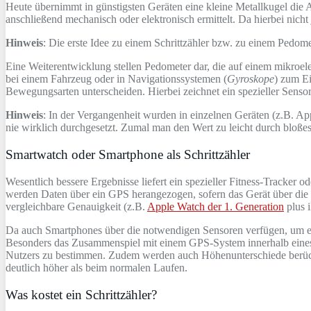
Heute übernimmt in günstigsten Geräten eine kleine Metallkugel die 
anschließend mechanisch oder elektronisch ermittelt. Da hierbei nic
Hinweis
: Die erste Idee zu einem Schrittzähler bzw. zu einem Pedom
Eine Weiterentwicklung stellen Pedometer dar, die auf einem mikroe
bei einem Fahrzeug oder in Navigationssystemen (
Gyroskope
) zum Ei
Bewegungsarten unterscheiden. Hierbei zeichnet ein spezieller Sens
Hinweis
: In der Vergangenheit wurden in einzelnen Geräten (z.B. Ap
nie wirklich durchgesetzt. Zumal man den Wert zu leicht durch bloßes
Smartwatch oder Smartphone als Schrittzähler
Wesentlich bessere Ergebnisse liefert ein spezieller Fitness-Tracker 
werden Daten über ein GPS herangezogen, sofern das Gerät über die
vergleichbare Genauigkeit (z.B.
Apple Watch der 1. Generation
plus 
Da auch Smartphones über die notwendigen Sensoren verfügen, um ei
Besonders das Zusammenspiel mit einem GPS-System innerhalb eines Sm
Nutzers zu bestimmen. Zudem werden auch Höhenunterschiede berücksic
deutlich höher als beim normalen Laufen.
Was kostet ein Schrittzähler?