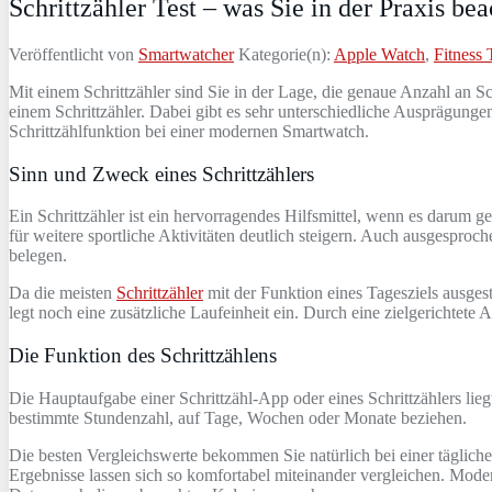
Schrittzähler Test – was Sie in der Praxis b
Veröffentlicht von
Smartwatcher
Kategorie(n):
Apple Watch
,
Fitness 
Mit einem Schrittzähler sind Sie in der Lage, die genaue Anzahl an Sch
einem Schrittzähler. Dabei gibt es sehr unterschiedliche Ausprägunge
Schrittzählfunktion bei einer modernen Smartwatch.
Sinn und Zweck eines Schrittzählers
Ein Schrittzähler ist ein hervorragendes Hilfsmittel, wenn es darum g
für weitere sportliche Aktivitäten deutlich steigern. Auch ausgesproch
belegen.
Da die meisten
Schrittzähler
mit der Funktion eines Tagesziels ausgesta
legt noch eine zusätzliche Laufeinheit ein. Durch eine zielgerichtete 
Die Funktion des Schrittzählens
Die Hauptaufgabe einer Schrittzähl-App oder eines Schrittzählers lie
bestimmte Stundenzahl, auf Tage, Wochen oder Monate beziehen.
Die besten Vergleichswerte bekommen Sie natürlich bei einer tägliche
Ergebnisse lassen sich so komfortabel miteinander vergleichen. Modern