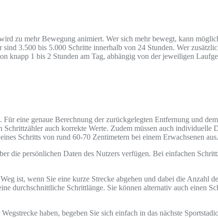
zt, wird zu mehr Bewegung animiert. Wer sich mehr bewegt, kann mögli
sind 3.500 bis 5.000 Schritte innerhalb von 24 Stunden. Wer zusätzlic
von knapp 1 bis 2 Stunden am Tag, abhängig von der jeweiligen Laufges
nge. Für eine genaue Berechnung der zurückgelegten Entfernung und d
ein Schrittzähler auch korrekte Werte. Zudem müssen auch individuelle 
e eines Schritts von rund 60-70 Zentimetern bei einem Erwachsenen aus
er die persönlichen Daten des Nutzers verfügen. Bei einfachen Schrittz
te Weg ist, wenn Sie eine kurze Strecke abgehen und dabei die Anzahl de
ine durchschnittliche Schrittlänge. Sie können alternativ auch einen S
Wegstrecke haben, begeben Sie sich einfach in das nächste Sportstadio