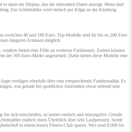
t es dann ein Display, das die relevanten Daten anzeigt. Meist sind
 übrig. Ein Schrittzähler wird einfach per Klipp an der Kleidung
meist zwischen 40 und 100 Euro. Top-Modelle sind für bis zu 200 Euro
einen längeren Zeitraum möglich.
en, sondern bieten eine Fülle an weiteren Funktionen. Zudem können
eits der 300 Euro-Marke angesiedelt. Dafür bieten diese Modelle eine
-Apps verfügen ebenfalls über eine entsprechende Funktionalität. Es
tragen, was gerade bei sportlichen Aktivitäten etwas störend sein
Sie sich entscheiden, ist immer einfach und störungsfrei. Gerade
 Schrittzähler endlich einen Überblick über sein Laufpensum. Somit
gliedschaft in einem teuren Fitness-Club sparen. Wer rund 8.000 bis