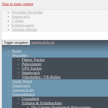
Skip to main content
Wearables Bestseller
Smartwatch
T-Shirts
Körperwaagen
Aktuelle eBooks
smartwatchz.de
Toggle navigation
Home
Wearables
Fitness Tracker
Pulsoximeter
GPS-Tracker
Smartwatch
Videobrillen / VR-Brillen
Apple Watch
Smartwatch
Amazon Echo
Anwendungen
Gesundheit
Schlafen & Schlaftracking
Die 5 besten Handgelenk-Pulsoximeter