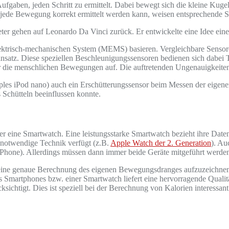
Aufgaben, jeden Schritt zu ermittelt. Dabei bewegt sich die kleine Ku
ht jede Bewegung korrekt ermittelt werden kann, weisen entsprechende 
eter gehen auf Leonardo Da Vinci zurück. Er entwickelte eine Idee eine
lektrisch-mechanischen System (MEMS) basieren. Vergleichbare Sensore
nsatz. Diese speziellen Beschleunigungssensoren bedienen sich dabei 
or die menschlichen Bewegungen auf. Die auftretenden Ungenauigkeiten 
ples iPod nano) auch ein Erschütterungssensor beim Messen der eigenen
 Schütteln beeinflussen konnte.
oder eine Smartwatch. Eine leistungsstarke Smartwatch bezieht ihre Dat
 notwendige Technik verfügt (z.B.
Apple Watch der 2. Generation
). Au
iPhone). Allerdings müssen dann immer beide Geräte mitgeführt werde
ne genaue Berechnung des eigenen Bewegungsdranges aufzuzeichnen, li
artphones bzw. einer Smartwatch liefert eine hervorragende Qualität 
htigt. Dies ist speziell bei der Berechnung von Kalorien interessant