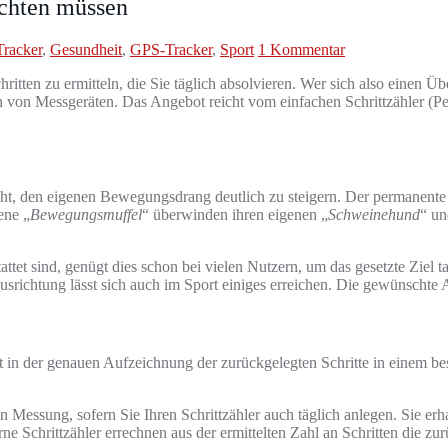
eachten müssen
Tracker
,
Gesundheit
,
GPS-Tracker
,
Sport
1 Kommentar
ritten zu ermitteln, die Sie täglich absolvieren. Wer sich also einen Übe
n von Messgeräten. Das Angebot reicht vom einfachen Schrittzähler (Ped
eht, den eigenen Bewegungsdrang deutlich zu steigern. Der permanente Ü
ene „
Bewegungsmuffel
“ überwinden ihren eigenen „
Schweinehund
“ un
ttet sind, genügt dies schon bei vielen Nutzern, um das gesetzte Ziel ta
Ausrichtung lässt sich auch im Sport einiges erreichen. Die gewünschte 
gt in der genauen Aufzeichnung der zurückgelegten Schritte in einem b
n Messung, sofern Sie Ihren Schrittzähler auch täglich anlegen. Sie er
e Schrittzähler errechnen aus der ermittelten Zahl an Schritten die zu