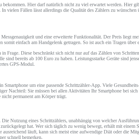
u bekommen. Hier darf natürlich nicht zu viel erwartet werden. Hier gib
. In vielen Fällen lässt allerdings die Qualität des Zählers zu wünschen
e Messgenauigkeit und eine erweiterte Funktionalität. Der Preis liegt 
n somit einfach am Handgelenk getragen. So ist auch ein Tragen über 
 in Frage. Diese beschränkt sich nicht nur auf das Zählen von Schritt
e sind bereits ab 100 Euro zu haben. Leistungsstarke Geräte sind jens
iertes GPS-Modul.
 sein Smartphone um eine passende Schrittzähler-App. Viele Gesundheits
ger Nachteil: Sie müssen bei allen Aktivitäten Ihr Smartphone bei sich 
nicht permanent am Körper trägt.
Die Nutzung eines Schrittzählers, unabhängig von welcher Ausführung 
r zurückgelegt hat. Wer sich täglich zu wenig bewegt, erhält mit einem
Wer ausreichend läuft, kann sich meist eine aufwendige Diät oder die Mit
rper schnell bemerken.