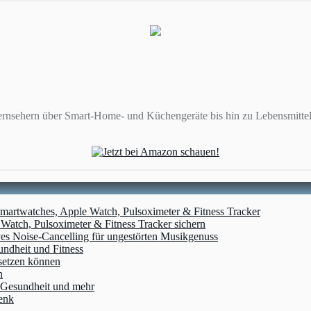
ernsehern über Smart-Home- und Küchengeräte bis hin zu Lebensmittel
artwatches, Apple Watch, Pulsoximeter & Fitness Tracker
atch, Pulsoximeter & Fitness Tracker sichern
ves Noise-Cancelling für ungestörten Musikgenuss
undheit und Fitness
setzen können
n
, Gesundheit und mehr
enk