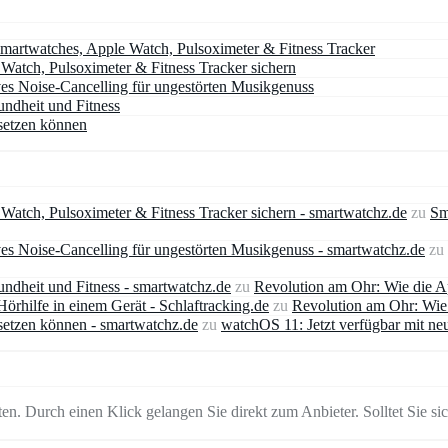
artwatches, Apple Watch, Pulsoximeter & Fitness Tracker
atch, Pulsoximeter & Fitness Tracker sichern
ves Noise-Cancelling für ungestörten Musikgenuss
undheit und Fitness
setzen können
atch, Pulsoximeter & Fitness Tracker sichern - smartwatchz.de
zu
Sm
es Noise-Cancelling für ungestörten Musikgenuss - smartwatchz.de
zu
ndheit und Fitness - smartwatchz.de
zu
Revolution am Ohr: Wie die A
rhilfe in einem Gerät - Schlaftracking.de
zu
Revolution am Ohr: Wie 
setzen können - smartwatchz.de
zu
watchOS 11: Jetzt verfügbar mit ne
en. Durch einen Klick gelangen Sie direkt zum Anbieter. Solltet Sie sich