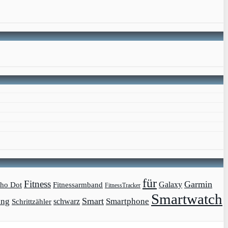
für
Fitness
Garmin
Galaxy
ho Dot
Fitnessarmband
FitnessTracker
Smartwatch
Smart
ing
Smartphone
schwarz
Schrittzähler