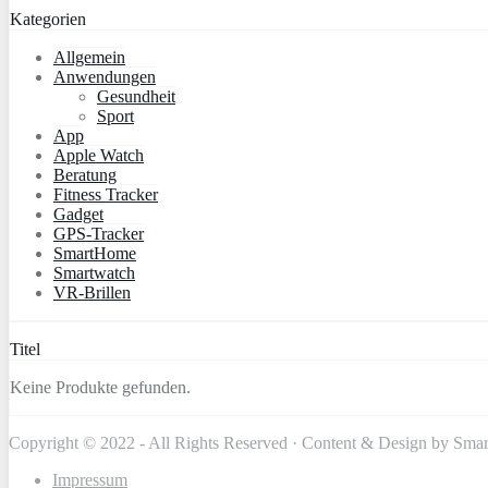
Kategorien
Allgemein
Anwendungen
Gesundheit
Sport
App
Apple Watch
Beratung
Fitness Tracker
Gadget
GPS-Tracker
SmartHome
Smartwatch
VR-Brillen
Titel
Keine Produkte gefunden.
Copyright © 2022 - All Rights Reserved · Content & Design by Sma
Impressum