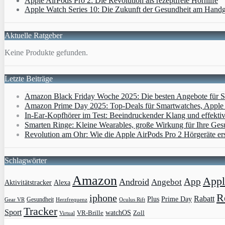
Apple AirPods Pro 2: Die Revolution als rezeptfreie Hörhilfe
Apple Watch Series 10: Die Zukunft der Gesundheit am Hand
Aktuelle Ratgeber
Keine Produkte gefunden.
Letzte Beiträge
Amazon Black Friday Woche 2025: Die besten Angebote für Sm
Amazon Prime Day 2025: Top-Deals für Smartwatches, Apple W
In-Ear-Kopfhörer im Test: Beeindruckender Klang und effekti
Smarten Ringe: Kleine Wearables, große Wirkung für Ihre Ges
Revolution am Ohr: Wie die Apple AirPods Pro 2 Hörgeräte er
Schlagwörter
Amazon
Appl
App
Android
Angebot
Aktivitätstracker
Alexa
R
iphone
Rabatt
Plus
Prime Day
Gesundheit
Gear VR
Herzfrequenz
Oculus Rift
Tracker
Sport
VR-Brille
watchOS
Zoll
Virtual