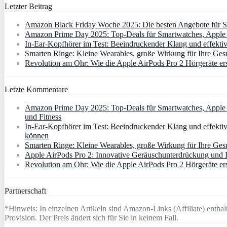
Letzter Beitrag
Amazon Black Friday Woche 2025: Die besten Angebote für Sm
Amazon Prime Day 2025: Top-Deals für Smartwatches, Apple W
In-Ear-Kopfhörer im Test: Beeindruckender Klang und effekti
Smarten Ringe: Kleine Wearables, große Wirkung für Ihre Ges
Revolution am Ohr: Wie die Apple AirPods Pro 2 Hörgeräte er
Letzte Kommentare
Amazon Prime Day 2025: Top-Deals für Smartwatches, Apple W
und Fitness
In-Ear-Kopfhörer im Test: Beeindruckender Klang und effektiv
können
Smarten Ringe: Kleine Wearables, große Wirkung für Ihre Gesu
Apple AirPods Pro 2: Innovative Geräuschunterdrückung und Hö
Revolution am Ohr: Wie die Apple AirPods Pro 2 Hörgeräte er
Partnerschaft
*Hinweis: In einzelnen Artikeln sind Amazon-Links (Affiliate) enthalt
Provision. Der Preis ändert sich für Sie in keinem Fall.