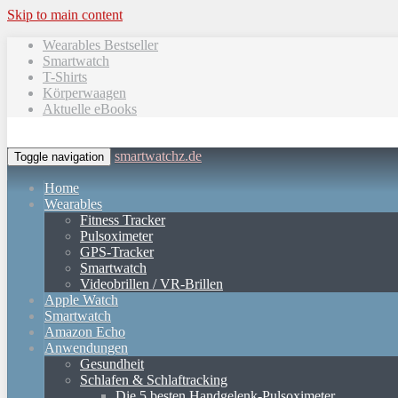
Skip to main content
Wearables Bestseller
Smartwatch
T-Shirts
Körperwaagen
Aktuelle eBooks
smartwatchz.de
Toggle navigation
Home
Wearables
Fitness Tracker
Pulsoximeter
GPS-Tracker
Smartwatch
Videobrillen / VR-Brillen
Apple Watch
Smartwatch
Amazon Echo
Anwendungen
Gesundheit
Schlafen & Schlaftracking
Die 5 besten Handgelenk-Pulsoximeter