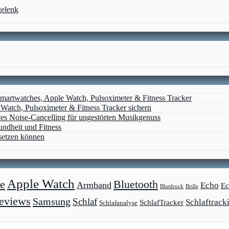
gelenk
artwatches, Apple Watch, Pulsoximeter & Fitness Tracker
atch, Pulsoximeter & Fitness Tracker sichern
ves Noise-Cancelling für ungestörten Musikgenuss
undheit und Fitness
setzen können
Apple Watch
e
Bluetooth
Armband
Echo
Ec
Blutdruck
Brille
eviews
Samsung
Schlaf
Schlaftrack
SchlafTracker
Schlafanalyse