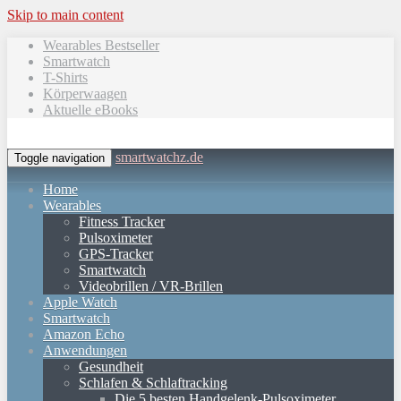
Skip to main content
Wearables Bestseller
Smartwatch
T-Shirts
Körperwaagen
Aktuelle eBooks
smartwatchz.de
Toggle navigation
Home
Wearables
Fitness Tracker
Pulsoximeter
GPS-Tracker
Smartwatch
Videobrillen / VR-Brillen
Apple Watch
Smartwatch
Amazon Echo
Anwendungen
Gesundheit
Schlafen & Schlaftracking
Die 5 besten Handgelenk-Pulsoximeter