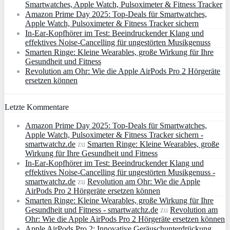
Smartwatches, Apple Watch, Pulsoximeter & Fitness Tracker
Amazon Prime Day 2025: Top-Deals für Smartwatches,
Apple Watch, Pulsoximeter & Fitness Tracker sichern
In-Ear-Kopfhörer im Test: Beeindruckender Klang und
effektives Noise-Cancelling für ungestörten Musikgenuss
Smarten Ringe: Kleine Wearables, große Wirkung für Ihre
Gesundheit und Fitness
Revolution am Ohr: Wie die Apple AirPods Pro 2 Hörgeräte
ersetzen können
Letzte Kommentare
Amazon Prime Day 2025: Top-Deals für Smartwatches,
Apple Watch, Pulsoximeter & Fitness Tracker sichern -
smartwatchz.de
zu
Smarten Ringe: Kleine Wearables, große
Wirkung für Ihre Gesundheit und Fitness
In-Ear-Kopfhörer im Test: Beeindruckender Klang und
effektives Noise-Cancelling für ungestörten Musikgenuss -
smartwatchz.de
zu
Revolution am Ohr: Wie die Apple
AirPods Pro 2 Hörgeräte ersetzen können
Smarten Ringe: Kleine Wearables, große Wirkung für Ihre
Gesundheit und Fitness - smartwatchz.de
zu
Revolution am
Ohr: Wie die Apple AirPods Pro 2 Hörgeräte ersetzen können
Apple AirPods Pro 2: Innovative Geräuschunterdrückung