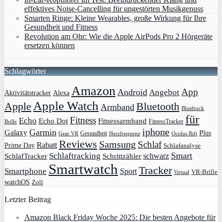
effektives Noise-Cancelling für ungestörten Musikgenuss
Smarten Ringe: Kleine Wearables, große Wirkung für Ihre
Gesundheit und Fitness
Revolution am Ohr: Wie die Apple AirPods Pro 2 Hörgeräte
ersetzen können
Schlagwörter
Amazon
App
Android
Angebot
Aktivitätstracker
Alexa
Apple Watch
Apple
Bluetooth
Armband
Blutdruck
für
Fitness
Echo
Echo Dot
Fitnessarmband
FitnessTracker
Brille
iphone
Garmin
Galaxy
Plus
Gesundheit
Gear VR
Herzfrequenz
Oculus Rift
Reviews
Samsung
Schlaf
Rabatt
Prime Day
Schlafanalyse
Smart
Schlaftracking
schwarz
SchlafTracker
Schrittzähler
Smartwatch
Tracker
Smartphone
Sport
VR-Brille
Virtual
watchOS
Zoll
Letzter Beitrag
Amazon Black Friday Woche 2025: Die besten Angebote für