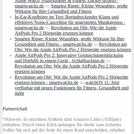
Apple Watch, Pulsoximeter & Fitness Tracker sichern -
smartwatchz.de
zu
Smarten Ringe: Kleine Wearables, große
Wirkung für Ihre Gesundheit und Fitness
In-Ear-Kopfhörer im Test: Beeindruckender Klang und
effektives Noise-Cancelling für ungestörten Musikgenuss -
smartwatchz.de
zu
Revolution am Ohr: Wie die Apple
AirPods Pro 2 Hörgeräte ersetzen können
Smarten Ringe: Kleine Wearables, große Wirkung für Ihre
Gesundheit und Fitness - smartwatchz.de
zu
Revolution am
Ohr: Wie die Apple AirPods Pro 2 Hörgeräte ersetzen können
Apple AirPods Pro 2: Innovative Geräuschunterdrückung
und Hörhilfe in einem Gerät - Schlaftracking.de
zu
Revolution am Ohr: Wie die Apple AirPods Pro 2 Hörgeräte
ersetzen können
Revolution am Ohr: Wie die Apple AirPods Pro 2 Hörgeräte
ersetzen können - smartwatchz.de
zu
watchOS 11: Jetzt
verfügbar mit neuen Funktionen für Fitness, Gesundheit und
mehr
Partnerschaft
*Hinweis: In einzelnen Artikeln sind Amazon-Links (Affiliate)
enthalten. Durch einen Klick gelangen Sie direkt zum Anbieter.
Solltet Sie sich auf der Seite für einen Kauf entscheiden, erhalten