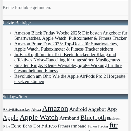
Keine Produkte gefunden.
Letzte Beiträge
Amazon Black Friday Woche 2025: Die besten Angebote für
Smartwatches, Apple Watch, Pulsoximeter & Fitness Tracker
Amazon Prime Day 2025: Top-Deals für Smartwatches,
Apple Watch, Pulsoximeter & Fitness Tracker sichern
In-Ear-Kopfhörer im Test: Beeindruckender Klang und
effektives Noise-Cancelling für ungestörten Musikgenuss
Smarten Ringe: Kleine Wearables, große Wirkung für Ihre
Gesundheit und Fitness
Revolution am Ohr: Wie die Apple AirPods Pro 2 Hörgeräte
ersetzen können
Schlagwörter
Amazon
App
Android
Angebot
Aktivitätstracker
Alexa
Apple Watch
Apple
Bluetooth
Armband
Blutdruck
für
Fitness
Echo
Echo Dot
Fitnessarmband
FitnessTracker
Brille