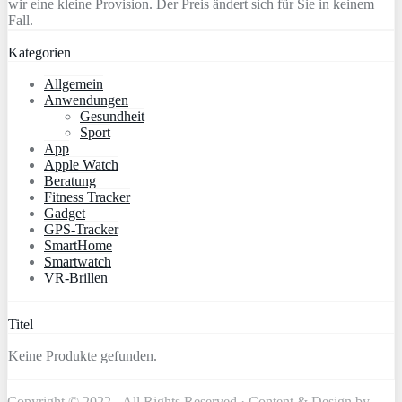
wir eine kleine Provision. Der Preis ändert sich für Sie in keinem
Fall.
Kategorien
Allgemein
Anwendungen
Gesundheit
Sport
App
Apple Watch
Beratung
Fitness Tracker
Gadget
GPS-Tracker
SmartHome
Smartwatch
VR-Brillen
Titel
Keine Produkte gefunden.
Copyright © 2022 - All Rights Reserved · Content & Design by