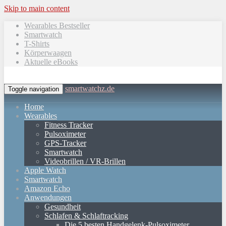
Skip to main content
Wearables Bestseller
Smartwatch
T-Shirts
Körperwaagen
Aktuelle eBooks
smartwatchz.de
Toggle navigation
Home
Wearables
Fitness Tracker
Pulsoximeter
GPS-Tracker
Smartwatch
Videobrillen / VR-Brillen
Apple Watch
Smartwatch
Amazon Echo
Anwendungen
Gesundheit
Schlafen & Schlaftracking
Die 5 besten Handgelenk-Pulsoximeter