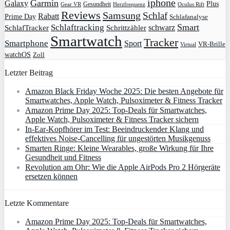
iphone
Garmin
Galaxy
Plus
Gesundheit
Gear VR
Herzfrequenz
Oculus Rift
Reviews
Samsung
Schlaf
Rabatt
Prime Day
Schlafanalyse
Smart
Schlaftracking
schwarz
SchlafTracker
Schrittzähler
Smartwatch
Tracker
Smartphone
Sport
VR-Brille
Virtual
watchOS
Zoll
Letzter Beitrag
Amazon Black Friday Woche 2025: Die besten Angebote für
Smartwatches, Apple Watch, Pulsoximeter & Fitness Tracker
Amazon Prime Day 2025: Top-Deals für Smartwatches,
Apple Watch, Pulsoximeter & Fitness Tracker sichern
In-Ear-Kopfhörer im Test: Beeindruckender Klang und
effektives Noise-Cancelling für ungestörten Musikgenuss
Smarten Ringe: Kleine Wearables, große Wirkung für Ihre
Gesundheit und Fitness
Revolution am Ohr: Wie die Apple AirPods Pro 2 Hörgeräte
ersetzen können
Letzte Kommentare
Amazon Prime Day 2025: Top-Deals für Smartwatches,