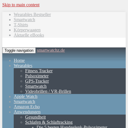
Skip to main content
Wearables Bestseller
Smartwatch
T-Shirts
Körperwaagen
Aktuelle eBooks
smartwatchz.de
Toggle navigation
Home
Wearables
Fitness Tracker
Pulsoximeter
GPS-Tracker
Smartwatch
Videobrillen / VR-Brillen
Apple Watch
Smartwatch
Amazon Echo
Anwendungen
Gesundheit
Schlafen & Schlaftracking
Die 5 besten Handgelenk-Pulsoximeter