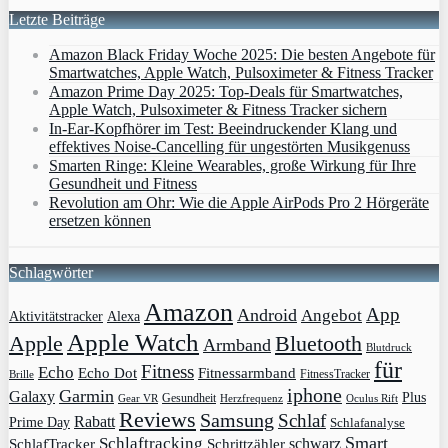
Letzte Beiträge
Amazon Black Friday Woche 2025: Die besten Angebote für
Smartwatches, Apple Watch, Pulsoximeter & Fitness Tracker
Amazon Prime Day 2025: Top-Deals für Smartwatches,
Apple Watch, Pulsoximeter & Fitness Tracker sichern
In-Ear-Kopfhörer im Test: Beeindruckender Klang und
effektives Noise-Cancelling für ungestörten Musikgenuss
Smarten Ringe: Kleine Wearables, große Wirkung für Ihre
Gesundheit und Fitness
Revolution am Ohr: Wie die Apple AirPods Pro 2 Hörgeräte
ersetzen können
Schlagwörter
Amazon
App
Android
Angebot
Aktivitätstracker
Alexa
Apple Watch
Apple
Bluetooth
Armband
Blutdruck
für
Fitness
Echo
Echo Dot
Fitnessarmband
FitnessTracker
Brille
iphone
Garmin
Galaxy
Plus
Gesundheit
Gear VR
Herzfrequenz
Oculus Rift
Reviews
Samsung
Schlaf
Rabatt
Prime Day
Schlafanalyse
Smart
Schlaftracking
schwarz
SchlafTracker
Schrittzähler