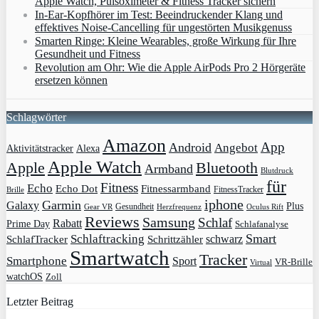
Apple Watch, Pulsoximeter & Fitness Tracker sichern
In-Ear-Kopfhörer im Test: Beeindruckender Klang und
effektives Noise-Cancelling für ungestörten Musikgenuss
Smarten Ringe: Kleine Wearables, große Wirkung für Ihre
Gesundheit und Fitness
Revolution am Ohr: Wie die Apple AirPods Pro 2 Hörgeräte
ersetzen können
Schlagwörter
Amazon
App
Android
Angebot
Aktivitätstracker
Alexa
Apple Watch
Apple
Bluetooth
Armband
Blutdruck
für
Fitness
Echo
Echo Dot
Fitnessarmband
FitnessTracker
Brille
iphone
Garmin
Galaxy
Plus
Gesundheit
Gear VR
Herzfrequenz
Oculus Rift
Reviews
Samsung
Schlaf
Rabatt
Prime Day
Schlafanalyse
Smart
Schlaftracking
schwarz
SchlafTracker
Schrittzähler
Smartwatch
Tracker
Smartphone
Sport
VR-Brille
Virtual
watchOS
Zoll
Letzter Beitrag