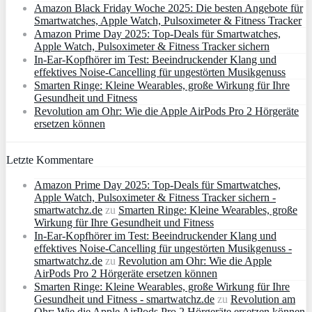
Amazon Black Friday Woche 2025: Die besten Angebote für
Smartwatches, Apple Watch, Pulsoximeter & Fitness Tracker
Amazon Prime Day 2025: Top-Deals für Smartwatches,
Apple Watch, Pulsoximeter & Fitness Tracker sichern
In-Ear-Kopfhörer im Test: Beeindruckender Klang und
effektives Noise-Cancelling für ungestörten Musikgenuss
Smarten Ringe: Kleine Wearables, große Wirkung für Ihre
Gesundheit und Fitness
Revolution am Ohr: Wie die Apple AirPods Pro 2 Hörgeräte
ersetzen können
Letzte Kommentare
Amazon Prime Day 2025: Top-Deals für Smartwatches,
Apple Watch, Pulsoximeter & Fitness Tracker sichern -
smartwatchz.de
zu
Smarten Ringe: Kleine Wearables, große
Wirkung für Ihre Gesundheit und Fitness
In-Ear-Kopfhörer im Test: Beeindruckender Klang und
effektives Noise-Cancelling für ungestörten Musikgenuss -
smartwatchz.de
zu
Revolution am Ohr: Wie die Apple
AirPods Pro 2 Hörgeräte ersetzen können
Smarten Ringe: Kleine Wearables, große Wirkung für Ihre
Gesundheit und Fitness - smartwatchz.de
zu
Revolution am
Ohr: Wie die Apple AirPods Pro 2 Hörgeräte ersetzen können