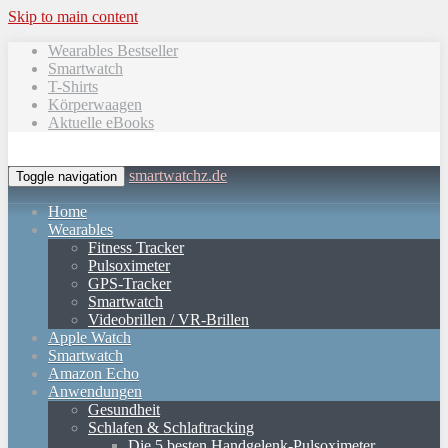
Skip to main content
Wearables Bestseller
Smartwatch
T-Shirts
Körperwaagen
Aktuelle eBooks
smartwatchz.de
Toggle navigation
Home
Wearables
Fitness Tracker
Pulsoximeter
GPS-Tracker
Smartwatch
Videobrillen / VR-Brillen
Apple Watch
Smartwatch
Amazon Echo
Anwendungen
Gesundheit
Schlafen & Schlaftracking
Die 5 besten Handgelenk-Pulsoximeter