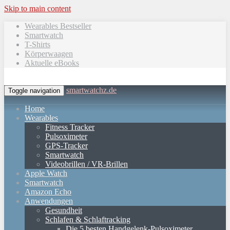
Skip to main content
Wearables Bestseller
Smartwatch
T-Shirts
Körperwaagen
Aktuelle eBooks
smartwatchz.de
Toggle navigation
Home
Wearables
Fitness Tracker
Pulsoximeter
GPS-Tracker
Smartwatch
Videobrillen / VR-Brillen
Apple Watch
Smartwatch
Amazon Echo
Anwendungen
Gesundheit
Schlafen & Schlaftracking
Die 5 besten Handgelenk-Pulsoximeter