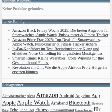
Aktuelle Ratgeber
Keine Produkte gefunden.
Letzte Beiträge
Amazon Black Friday Woche 2025: Die besten Angebote für
Smartwatches, Apple Watch, Pulsoximeter & Fitness Tracker
Amazon Prime Day 2025: Top-Deals für Smartwatches,
Apple Watch, Pulsoximeter & Fitness Tracker sichern
In-Ear-Kopfhörer im Test: Beeindruckender Klang und
effektives Noise-Cancelling für ungestörten Musikgenuss
Smarten Ringe: Kleine Wearables, große Wirkung für Ihre
Gesundheit und Fitness
Revolution am Ohr: Wie die Apple AirPods Pro 2 Hörgeräte
ersetzen können
Schlagwörter
Amazon
App
Android
Angebot
Aktivitätstracker
Alexa
Apple Watch
Apple
Bluetooth
Armband
Blutdruck
für
Fitness
Echo
Echo Dot
Fitnessarmband
FitnessTracker
Brille