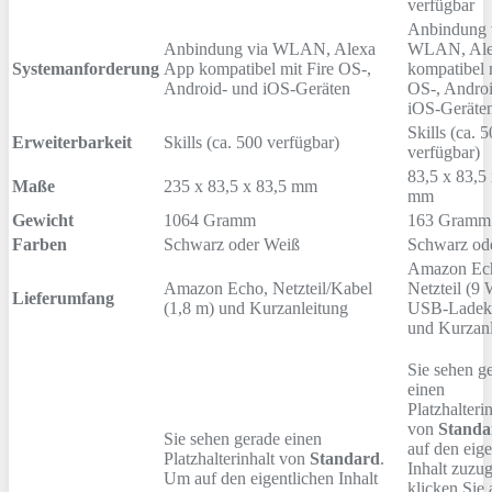
verfügbar
Anbindung 
Anbindung via WLAN, Alexa
WLAN, Ale
Systemanforderung
App kompatibel mit Fire OS-,
kompatibel 
Android- und iOS-Geräten
OS-, Androi
iOS-Geräte
Skills (ca. 
Erweiterbarkeit
Skills (ca. 500 verfügbar)
verfügbar)
83,5 x 83,5
Maße
235 x 83,5 x 83,5 mm
mm
Gewicht
1064 Gramm
163 Gramm
Farben
Schwarz oder Weiß
Schwarz od
Amazon Ech
Amazon Echo, Netzteil/Kabel
Netzteil (9 
Lieferumfang
(1,8 m) und Kurzanleitung
USB-Ladek
und Kurzanl
Sie sehen g
einen
Platzhalteri
von
Standa
Sie sehen gerade einen
auf den eige
Platzhalterinhalt von
Standard
.
Inhalt zuzug
Um auf den eigentlichen Inhalt
klicken Sie 