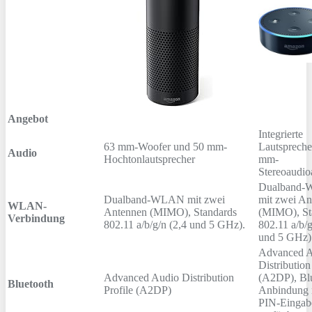
Angebot
Integrierte
63 mm-Woofer und 50 mm-
Lautsprecher
Audio
Hochtonlautsprecher
mm-
Stereoaudi
Dualband
Dualband-WLAN mit zwei
mit zwei An
WLAN-
Antennen (MIMO), Standards
(MIMO), St
Verbindung
802.11 a/b/g/n (2,4 und 5 GHz).
802.11 a/b/g
und 5 GHz)
Advanced 
Distribution
Advanced Audio Distribution
(A2DP), Blu
Bluetooth
Profile (A2DP)
Anbindung 
PIN-Eingabe