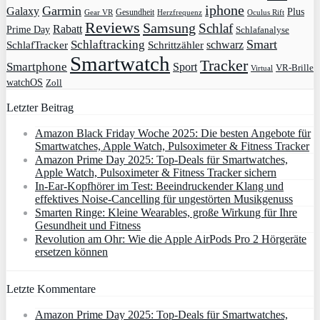
iphone
Garmin
Galaxy
Plus
Gesundheit
Gear VR
Herzfrequenz
Oculus Rift
Reviews
Samsung
Schlaf
Rabatt
Prime Day
Schlafanalyse
Smart
Schlaftracking
schwarz
SchlafTracker
Schrittzähler
Smartwatch
Tracker
Smartphone
Sport
VR-Brille
Virtual
watchOS
Zoll
Letzter Beitrag
Amazon Black Friday Woche 2025: Die besten Angebote für
Smartwatches, Apple Watch, Pulsoximeter & Fitness Tracker
Amazon Prime Day 2025: Top-Deals für Smartwatches,
Apple Watch, Pulsoximeter & Fitness Tracker sichern
In-Ear-Kopfhörer im Test: Beeindruckender Klang und
effektives Noise-Cancelling für ungestörten Musikgenuss
Smarten Ringe: Kleine Wearables, große Wirkung für Ihre
Gesundheit und Fitness
Revolution am Ohr: Wie die Apple AirPods Pro 2 Hörgeräte
ersetzen können
Letzte Kommentare
Amazon Prime Day 2025: Top-Deals für Smartwatches,