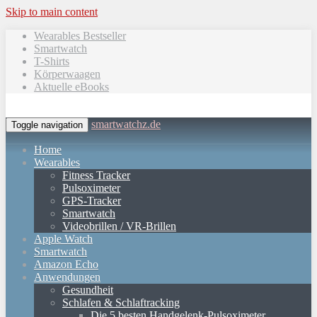
Skip to main content
Wearables Bestseller
Smartwatch
T-Shirts
Körperwaagen
Aktuelle eBooks
smartwatchz.de
Toggle navigation
Home
Wearables
Fitness Tracker
Pulsoximeter
GPS-Tracker
Smartwatch
Videobrillen / VR-Brillen
Apple Watch
Smartwatch
Amazon Echo
Anwendungen
Gesundheit
Schlafen & Schlaftracking
Die 5 besten Handgelenk-Pulsoximeter