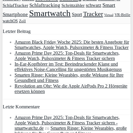
Smart
Schlaftracking
schwarz
SchlafTracker
Schrittzähler
Smartwatch
Tracker
Smartphone
Sport
VR-Brille
Virtual
watchOS
Zoll
Letzter Beitrag
Amazon Black Friday Woche 2025: Die besten Angebote für
Smartwatches, Apple Watch, Pulsoximeter & Fitness Tracker
Amazon Prime Day 2025: Top-Deals für Smartwatches,
Apple Watch, Pulsoximeter & Fitness Tracker sichern
In-Ear-Kopfhörer im Test: Beeindruckender Klang und
effektives Noise-Cancelling für ungestörten Musikgenuss
Smarten Ringe: Kleine Wearables, große Wirkung für Ihre
Gesundheit und Fitness
Revolution am Ohr: Wie die Apple AirPods Pro 2 Hörgeräte
ersetzen können
Letzte Kommentare
Amazon Prime Day 2025: Top-Deals für Smartwatches,
Apple Watch, Pulsoximeter & Fitness Tracker sichern -
smartwatchz.de
zu
Smarten Ringe: Kleine Wearables, große