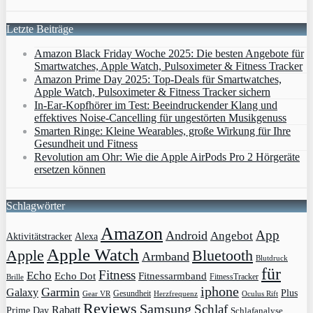
Letzte Beiträge
Amazon Black Friday Woche 2025: Die besten Angebote für
Smartwatches, Apple Watch, Pulsoximeter & Fitness Tracker
Amazon Prime Day 2025: Top-Deals für Smartwatches,
Apple Watch, Pulsoximeter & Fitness Tracker sichern
In-Ear-Kopfhörer im Test: Beeindruckender Klang und
effektives Noise-Cancelling für ungestörten Musikgenuss
Smarten Ringe: Kleine Wearables, große Wirkung für Ihre
Gesundheit und Fitness
Revolution am Ohr: Wie die Apple AirPods Pro 2 Hörgeräte
ersetzen können
Schlagwörter
Amazon
App
Android
Angebot
Aktivitätstracker
Alexa
Apple Watch
Apple
Bluetooth
Armband
Blutdruck
für
Fitness
Echo
Echo Dot
Fitnessarmband
FitnessTracker
Brille
iphone
Garmin
Galaxy
Plus
Gesundheit
Gear VR
Herzfrequenz
Oculus Rift
Reviews
Samsung
Schlaf
Rabatt
Prime Day
Schlafanalyse