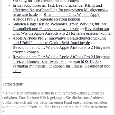
Wirkung für Ihre Gesundheit und Fitness
In-Ear-Kopfhörer im Test: Beeindruckender Klang und
effektives Noise-Cancelling für ungestörten Musikgenuss -
smartwatchz.de
zu
Revolution am Ohr: Wie die Apple
AirPods Pro 2 Hörgeräte ersetzen können
Smarten Ringe: Kleine Wearables, große Wirkung für Ihre
Gesundheit und Fitness - smartwatchz.de
zu
Revolution am
Ohr: Wie die Apple AirPods Pro 2 Hörgeräte ersetzen können
Apple AirPods Pro 2: Innovative Geräuschunterdrückung
und Hörhilfe in einem Gerät - Schlaftracking.de
zu
Revolution am Ohr: Wie die Apple AirPods Pro 2 Hörgeräte
ersetzen können
Revolution am Ohr: Wie die Apple AirPods Pro 2 Hörgeräte
ersetzen können - smartwatchz.de
zu
watchOS 11: Jetzt
verfügbar mit neuen Funktionen für Fitness, Gesundheit und
mehr
Partnerschaft
*Hinweis: In einzelnen Artikeln sind Amazon-Links (Affiliate)
enthalten. Durch einen Klick gelangen Sie direkt zum Anbieter.
Solltet Sie sich auf der Seite für einen Kauf entscheiden, erhalten
wir eine kleine Provision. Der Preis ändert sich für Sie in keinem
Fall.