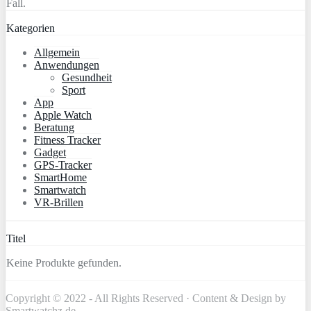
Fall.
Kategorien
Allgemein
Anwendungen
Gesundheit
Sport
App
Apple Watch
Beratung
Fitness Tracker
Gadget
GPS-Tracker
SmartHome
Smartwatch
VR-Brillen
Titel
Keine Produkte gefunden.
Copyright © 2022 - All Rights Reserved · Content & Design by
Smartwatchz.de