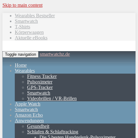
Skip to main content
Wearables Bestseller
Smartwatch
T-Shirts
Körperwaagen
Aktuelle eBooks
smartwatchz.de
Toggle navigation
Home
Wearables
Fitness Tracker
Pulsoximeter
GPS-Tracker
Smartwatch
Videobrillen / VR-Brillen
Apple Watch
Smartwatch
Amazon Echo
Anwendungen
Gesundheit
Schlafen & Schlaftracking
Die 5 besten Handgelenk-Pulsoximeter