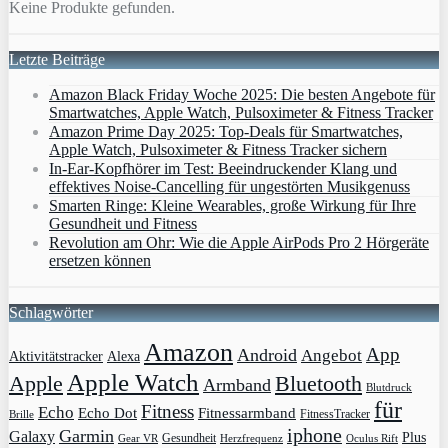
Keine Produkte gefunden.
Letzte Beiträge
Amazon Black Friday Woche 2025: Die besten Angebote für
Smartwatches, Apple Watch, Pulsoximeter & Fitness Tracker
Amazon Prime Day 2025: Top-Deals für Smartwatches,
Apple Watch, Pulsoximeter & Fitness Tracker sichern
In-Ear-Kopfhörer im Test: Beeindruckender Klang und
effektives Noise-Cancelling für ungestörten Musikgenuss
Smarten Ringe: Kleine Wearables, große Wirkung für Ihre
Gesundheit und Fitness
Revolution am Ohr: Wie die Apple AirPods Pro 2 Hörgeräte
ersetzen können
Schlagwörter
Amazon
App
Android
Angebot
Aktivitätstracker
Alexa
Apple Watch
Apple
Bluetooth
Armband
Blutdruck
für
Fitness
Echo
Echo Dot
Fitnessarmband
FitnessTracker
Brille
iphone
Garmin
Galaxy
Plus
Gesundheit
Gear VR
Herzfrequenz
Oculus Rift