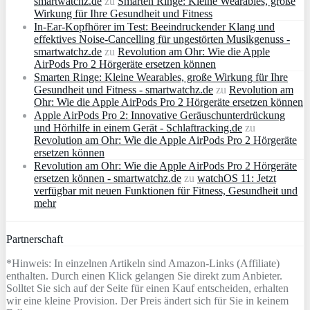
smartwatchz.de
zu
Smarten Ringe: Kleine Wearables, große
Wirkung für Ihre Gesundheit und Fitness
In-Ear-Kopfhörer im Test: Beeindruckender Klang und
effektives Noise-Cancelling für ungestörten Musikgenuss -
smartwatchz.de
zu
Revolution am Ohr: Wie die Apple
AirPods Pro 2 Hörgeräte ersetzen können
Smarten Ringe: Kleine Wearables, große Wirkung für Ihre
Gesundheit und Fitness - smartwatchz.de
zu
Revolution am
Ohr: Wie die Apple AirPods Pro 2 Hörgeräte ersetzen können
Apple AirPods Pro 2: Innovative Geräuschunterdrückung
und Hörhilfe in einem Gerät - Schlaftracking.de
zu
Revolution am Ohr: Wie die Apple AirPods Pro 2 Hörgeräte
ersetzen können
Revolution am Ohr: Wie die Apple AirPods Pro 2 Hörgeräte
ersetzen können - smartwatchz.de
zu
watchOS 11: Jetzt
verfügbar mit neuen Funktionen für Fitness, Gesundheit und
mehr
Partnerschaft
*Hinweis: In einzelnen Artikeln sind Amazon-Links (Affiliate)
enthalten. Durch einen Klick gelangen Sie direkt zum Anbieter.
Solltet Sie sich auf der Seite für einen Kauf entscheiden, erhalten
wir eine kleine Provision. Der Preis ändert sich für Sie in keinem