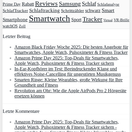
Reviews
Samsung
Schlaf
Rabatt
Prime Day
Schlafanalyse
Smart
Schlaftracking
schwarz
SchlafTracker
Schrittzähler
Smartwatch
Tracker
Smartphone
Sport
VR-Brille
Virtual
watchOS
Zoll
Letzter Beitrag
Amazon Black Friday Woche 2025: Die besten Angebote für
Smartwatches, Apple Watch, Pulsoximeter & Fitness Tracker
Amazon Prime Day 2025: Top-Deals für Smartwatches,
Apple Watch, Pulsoximeter & Fitness Tracker sichern
In-Ear-Kopfhörer im Test: Beeindruckender Klang und
effektives Noise-Cancelling für ungestörten Musikgenuss
Smarten Ringe: Kleine Wearables, große Wirkung für Ihre
Gesundheit und Fitness
Revolution am Ohr: Wie die Apple AirPods Pro 2 Hörgeräte
ersetzen können
Letzte Kommentare
Amazon Prime Day 2025: Top-Deals für Smartwatches,
Apple Watch, Pulsoximeter & Fitness Tracker sichern -