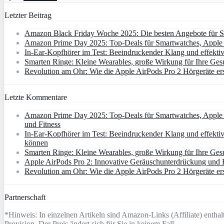
Letzter Beitrag
Amazon Black Friday Woche 2025: Die besten Angebote für Sm
Amazon Prime Day 2025: Top-Deals für Smartwatches, Apple W
In-Ear-Kopfhörer im Test: Beeindruckender Klang und effekti
Smarten Ringe: Kleine Wearables, große Wirkung für Ihre Ges
Revolution am Ohr: Wie die Apple AirPods Pro 2 Hörgeräte er
Letzte Kommentare
Amazon Prime Day 2025: Top-Deals für Smartwatches, Apple W
und Fitness
In-Ear-Kopfhörer im Test: Beeindruckender Klang und effektiv
können
Smarten Ringe: Kleine Wearables, große Wirkung für Ihre Gesu
Apple AirPods Pro 2: Innovative Geräuschunterdrückung und Hö
Revolution am Ohr: Wie die Apple AirPods Pro 2 Hörgeräte er
Partnerschaft
*Hinweis: In einzelnen Artikeln sind Amazon-Links (Affiliate) enthalt
Provision. Der Preis ändert sich für Sie in keinem Fall.