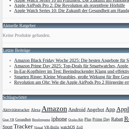
Apple Watch Series 10 im Praxistest: Die Zukunft am Handgel
Apple AirPods Pro 2: Die Revolution als rezeptfreie Hörhilfe
Apple Watch Series 10: Die Zukunft der Gesundheit am Hand
Aktuelle Ratgeber
Keine Produkte gefunden.
Letzte Beiträge
Amazon Black Friday Woche 2025: Die besten Angebote für Sm
Amazon Prime Day 2025: Top-Deals für Smartwatches, Apple W
In-Ear-Kopfhörer im Test: Beeindruckender Klang und effekti
Smarten Ringe: Kleine Wearables, große Wirkung für Ihre Ges
Revolution am Ohr: Wie die Apple AirPods Pro 2 Hörgeräte er
Schlagwörter
Amazon
Appl
App
Android
Angebot
Aktivitätstracker
Alexa
R
iphone
Rabatt
Plus
Prime Day
Gesundheit
Gear VR
Herzfrequenz
Oculus Rift
Tracker
Sport
VR-Brille
watchOS
Zoll
Virtual