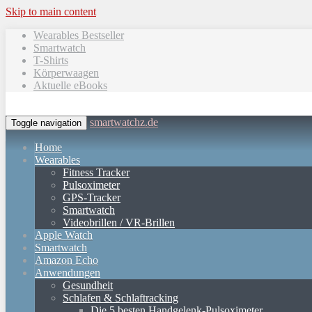
Skip to main content
Wearables Bestseller
Smartwatch
T-Shirts
Körperwaagen
Aktuelle eBooks
smartwatchz.de
Toggle navigation
Home
Wearables
Fitness Tracker
Pulsoximeter
GPS-Tracker
Smartwatch
Videobrillen / VR-Brillen
Apple Watch
Smartwatch
Amazon Echo
Anwendungen
Gesundheit
Schlafen & Schlaftracking
Die 5 besten Handgelenk-Pulsoximeter