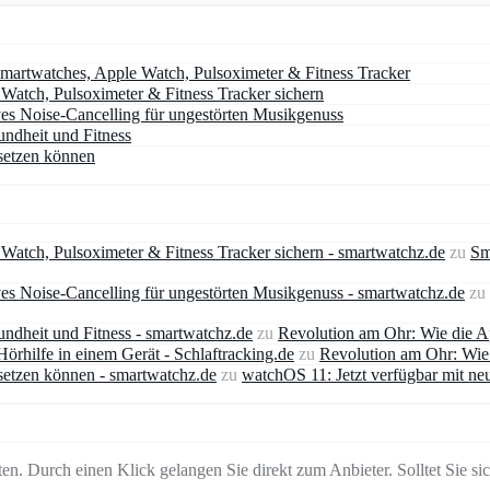
artwatches, Apple Watch, Pulsoximeter & Fitness Tracker
atch, Pulsoximeter & Fitness Tracker sichern
ves Noise-Cancelling für ungestörten Musikgenuss
undheit und Fitness
setzen können
atch, Pulsoximeter & Fitness Tracker sichern - smartwatchz.de
zu
Sm
es Noise-Cancelling für ungestörten Musikgenuss - smartwatchz.de
zu
ndheit und Fitness - smartwatchz.de
zu
Revolution am Ohr: Wie die A
rhilfe in einem Gerät - Schlaftracking.de
zu
Revolution am Ohr: Wie 
setzen können - smartwatchz.de
zu
watchOS 11: Jetzt verfügbar mit ne
en. Durch einen Klick gelangen Sie direkt zum Anbieter. Solltet Sie sich