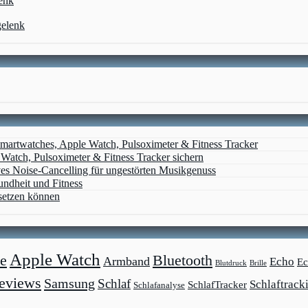
enk
gelenk
artwatches, Apple Watch, Pulsoximeter & Fitness Tracker
atch, Pulsoximeter & Fitness Tracker sichern
ves Noise-Cancelling für ungestörten Musikgenuss
undheit und Fitness
setzen können
Apple Watch
e
Bluetooth
Armband
Echo
Ec
Blutdruck
Brille
eviews
Samsung
Schlaf
Schlaftrack
SchlafTracker
Schlafanalyse