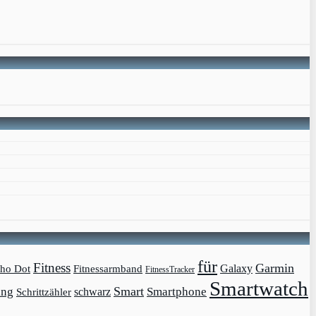
für
Fitness
Garmin
Galaxy
ho Dot
Fitnessarmband
FitnessTracker
Smartwatch
Smart
ing
Smartphone
schwarz
Schrittzähler