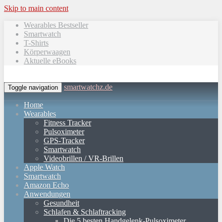
Skip to main content
Wearables Bestseller
Smartwatch
T-Shirts
Körperwaagen
Aktuelle eBooks
smartwatchz.de
Toggle navigation
Home
Wearables
Fitness Tracker
Pulsoximeter
GPS-Tracker
Smartwatch
Videobrillen / VR-Brillen
Apple Watch
Smartwatch
Amazon Echo
Anwendungen
Gesundheit
Schlafen & Schlaftracking
Die 5 besten Handgelenk-Pulsoximeter