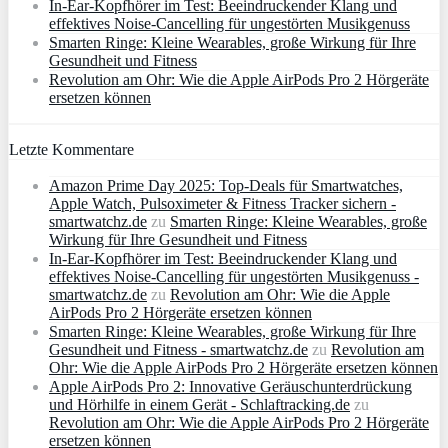
In-Ear-Kopfhörer im Test: Beeindruckender Klang und
effektives Noise-Cancelling für ungestörten Musikgenuss
Smarten Ringe: Kleine Wearables, große Wirkung für Ihre
Gesundheit und Fitness
Revolution am Ohr: Wie die Apple AirPods Pro 2 Hörgeräte
ersetzen können
Letzte Kommentare
Amazon Prime Day 2025: Top-Deals für Smartwatches,
Apple Watch, Pulsoximeter & Fitness Tracker sichern -
smartwatchz.de
zu
Smarten Ringe: Kleine Wearables, große
Wirkung für Ihre Gesundheit und Fitness
In-Ear-Kopfhörer im Test: Beeindruckender Klang und
effektives Noise-Cancelling für ungestörten Musikgenuss -
smartwatchz.de
zu
Revolution am Ohr: Wie die Apple
AirPods Pro 2 Hörgeräte ersetzen können
Smarten Ringe: Kleine Wearables, große Wirkung für Ihre
Gesundheit und Fitness - smartwatchz.de
zu
Revolution am
Ohr: Wie die Apple AirPods Pro 2 Hörgeräte ersetzen können
Apple AirPods Pro 2: Innovative Geräuschunterdrückung
und Hörhilfe in einem Gerät - Schlaftracking.de
zu
Revolution am Ohr: Wie die Apple AirPods Pro 2 Hörgeräte
ersetzen können