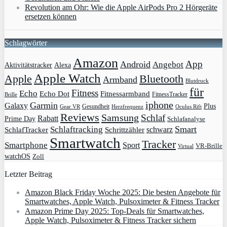
Revolution am Ohr: Wie die Apple AirPods Pro 2 Hörgeräte
ersetzen können
Schlagwörter
Amazon
App
Android
Angebot
Aktivitätstracker
Alexa
Apple Watch
Apple
Bluetooth
Armband
Blutdruck
für
Fitness
Echo
Echo Dot
Fitnessarmband
FitnessTracker
Brille
iphone
Garmin
Galaxy
Plus
Gesundheit
Gear VR
Herzfrequenz
Oculus Rift
Reviews
Samsung
Schlaf
Rabatt
Prime Day
Schlafanalyse
Smart
Schlaftracking
schwarz
SchlafTracker
Schrittzähler
Smartwatch
Tracker
Smartphone
Sport
VR-Brille
Virtual
watchOS
Zoll
Letzter Beitrag
Amazon Black Friday Woche 2025: Die besten Angebote für
Smartwatches, Apple Watch, Pulsoximeter & Fitness Tracker
Amazon Prime Day 2025: Top-Deals für Smartwatches,
Apple Watch, Pulsoximeter & Fitness Tracker sichern