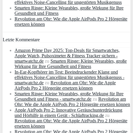
effektives Noise-Cancelling für ungestörten Musikgenuss
Smarten Ringe: Kleine Wearables, große Wirkung für Ihre
Gesundheit und Fitness
Revolution am Ohr: Wie die Apple AirPods Pro 2 Hörgeräte
ersetzen können
Letzte Kommentare
Amazon Prime Day 2025: Top-Deals für Smartwatches,
Apple Watch, Pulsoximeter & Fitness Tracker sichern -
smartwatchz.de
zu
Smarten Ringe: Kleine Wearables, große
Wirkung für Ihre Gesundheit und Fitness
In-Ear-Kopfhörer im Test: Beeindruckender Klang und
effektives Noise-Cancelling für ungestörten Musikgenuss -
smartwatchz.de
zu
Revolution am Ohr: Wie die Apple
AirPods Pro 2 Hörgeräte ersetzen können
Smarten Ringe: Kleine Wearables, große Wirkung für Ihre
Gesundheit und Fitness - smartwatchz.de
zu
Revolution am
Ohr: Wie die Apple AirPods Pro 2 Hörgeräte ersetzen können
Apple AirPods Pro 2: Innovative Geräuschunterdrückung
und Hörhilfe in einem Gerät - Schlaftracking.de
zu
Revolution am Ohr: Wie die Apple AirPods Pro 2 Hörgeräte
ersetzen können
Revolution am Ohr: Wie die Apple AirPods Pro 2 Hörgeräte