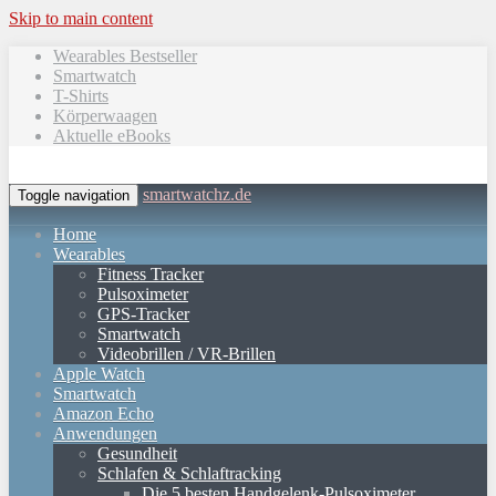
Skip to main content
Wearables Bestseller
Smartwatch
T-Shirts
Körperwaagen
Aktuelle eBooks
smartwatchz.de
Toggle navigation
Home
Wearables
Fitness Tracker
Pulsoximeter
GPS-Tracker
Smartwatch
Videobrillen / VR-Brillen
Apple Watch
Smartwatch
Amazon Echo
Anwendungen
Gesundheit
Schlafen & Schlaftracking
Die 5 besten Handgelenk-Pulsoximeter