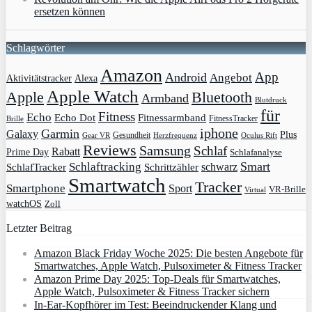
ersetzen können
Schlagwörter
Amazon
App
Android
Angebot
Aktivitätstracker
Alexa
Apple Watch
Apple
Bluetooth
Armband
Blutdruck
für
Fitness
Echo
Echo Dot
Fitnessarmband
FitnessTracker
Brille
iphone
Garmin
Galaxy
Plus
Gesundheit
Gear VR
Herzfrequenz
Oculus Rift
Reviews
Samsung
Schlaf
Rabatt
Prime Day
Schlafanalyse
Smart
Schlaftracking
schwarz
SchlafTracker
Schrittzähler
Smartwatch
Tracker
Smartphone
Sport
VR-Brille
Virtual
watchOS
Zoll
Letzter Beitrag
Amazon Black Friday Woche 2025: Die besten Angebote für
Smartwatches, Apple Watch, Pulsoximeter & Fitness Tracker
Amazon Prime Day 2025: Top-Deals für Smartwatches,
Apple Watch, Pulsoximeter & Fitness Tracker sichern
In-Ear-Kopfhörer im Test: Beeindruckender Klang und