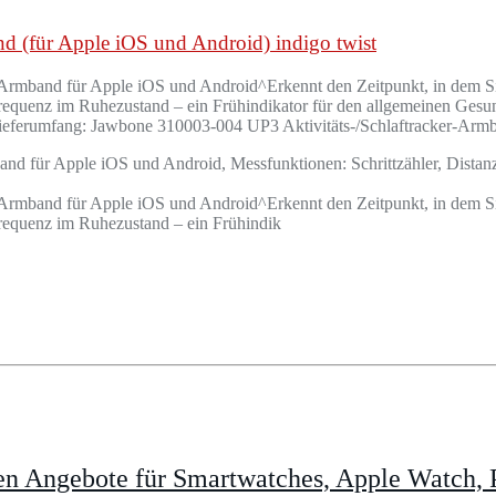
d (für Apple iOS und Android) indigo twist
er-Armband für Apple iOS und Android^Erkennt den Zeitpunkt, in dem Si
requenz im Ruhezustand – ein Frühindikator für den allgemeinen Gesund
^Lieferumfang: Jawbone 310003-004 UP3 Aktivitäts-/Schlaftracker-Arm
band für Apple iOS und Android, Messfunktionen: Schrittzähler, Dista
er-Armband für Apple iOS und Android^Erkennt den Zeitpunkt, in dem Si
frequenz im Ruhezustand – ein Frühindik
n Angebote für Smartwatches, Apple Watch, P