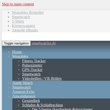
Skip to main content
Wearables Bestseller
Smartwatch
T-Shirts
Körperwaagen
Aktuelle eBooks
smartwatchz.de
Toggle navigation
Home
Wearables
Fitness Tracker
Pulsoximeter
GPS-Tracker
Smartwatch
Videobrillen / VR-Brillen
Apple Watch
Smartwatch
Amazon Echo
Anwendungen
Gesundheit
Schlafen & Schlaftracking
Die 5 besten Handgelenk-Pulsoximeter