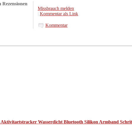
en Rezensionen
Missbrauch melden
|
Kommentar als Link
Kommentar
ivitaetstracker Wasserdicht Bluetooth Silikon Armband Schrittz