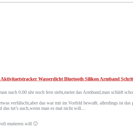
ivitaetstracker Wasserdicht Bluetooth Silikon Armband Schrittza
 man nach 0.00 uhr noch fern sieht,meint das Armband,man schläft sch
 etwas verfälscht,aber das war mir im Vorfeld bewußt. allerdings ist das
nd das tut’s auch,wenn man es mal nicht will…
ofi mutieren will 🙂