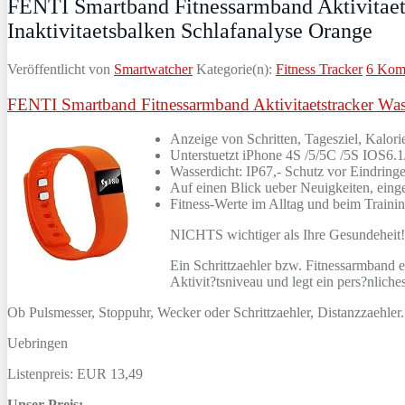
FENTI Smartband Fitnessarmband Aktivitaets
Inaktivitaetsbalken Schlafanalyse Orange
Veröffentlicht von
Smartwatcher
Kategorie(n):
Fitness Tracker
6 Kom
FENTI Smartband Fitnessarmband Aktivitaetstracker Wasse
Anzeige von Schritten, Tagesziel, Kalor
Unterstuetzt iPhone 4S /5/5C /5S IOS6.1/
Wasserdicht: IP67,- Schutz vor Eindringe
Auf einen Blick ueber Neuigkeiten, eing
Fitness-Werte im Alltag und beim Traini
NICHTS wichtiger als Ihre Gesundeheit!
Ein Schrittzaehler bzw. Fitnessarmband er
Aktivit?tsniveau und legt ein pers?nliches
Ob Pulsmesser, Stoppuhr, Wecker oder Schrittzaehler, Distanzzaehler.
Uebringen
Listenpreis: EUR 13,49
Unser Preis: