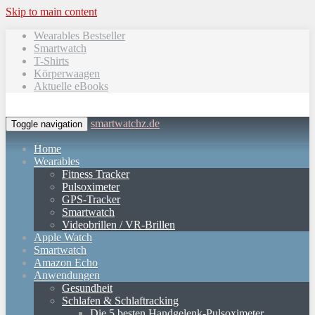
Skip to main content
Wearables Bestseller
Smartwatch
T-Shirts
Körperwaagen
Aktuelle eBooks
smartwatchz.de
Toggle navigation
Home
Wearables
Fitness Tracker
Pulsoximeter
GPS-Tracker
Smartwatch
Videobrillen / VR-Brillen
Apple Watch
Smartwatch
Amazon Echo
Anwendungen
Gesundheit
Schlafen & Schlaftracking
Die 5 besten Handgelenk-Pulsoximeter