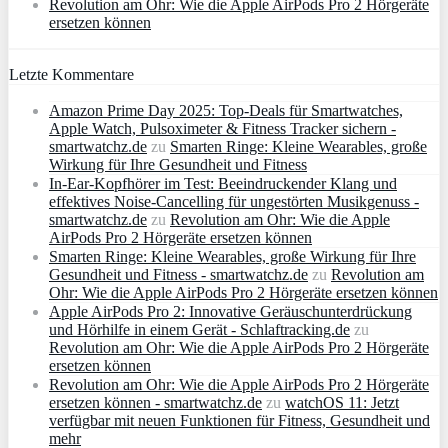
Revolution am Ohr: Wie die Apple AirPods Pro 2 Hörgeräte
ersetzen können
Letzte Kommentare
Amazon Prime Day 2025: Top-Deals für Smartwatches,
Apple Watch, Pulsoximeter & Fitness Tracker sichern -
smartwatchz.de
zu
Smarten Ringe: Kleine Wearables, große
Wirkung für Ihre Gesundheit und Fitness
In-Ear-Kopfhörer im Test: Beeindruckender Klang und
effektives Noise-Cancelling für ungestörten Musikgenuss -
smartwatchz.de
zu
Revolution am Ohr: Wie die Apple
AirPods Pro 2 Hörgeräte ersetzen können
Smarten Ringe: Kleine Wearables, große Wirkung für Ihre
Gesundheit und Fitness - smartwatchz.de
zu
Revolution am
Ohr: Wie die Apple AirPods Pro 2 Hörgeräte ersetzen können
Apple AirPods Pro 2: Innovative Geräuschunterdrückung
und Hörhilfe in einem Gerät - Schlaftracking.de
zu
Revolution am Ohr: Wie die Apple AirPods Pro 2 Hörgeräte
ersetzen können
Revolution am Ohr: Wie die Apple AirPods Pro 2 Hörgeräte
ersetzen können - smartwatchz.de
zu
watchOS 11: Jetzt
verfügbar mit neuen Funktionen für Fitness, Gesundheit und
mehr