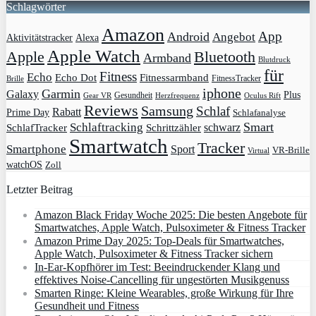
Schlagwörter
Amazon
App
Android
Angebot
Aktivitätstracker
Alexa
Apple Watch
Apple
Bluetooth
Armband
Blutdruck
für
Fitness
Echo
Echo Dot
Fitnessarmband
FitnessTracker
Brille
iphone
Garmin
Galaxy
Plus
Gesundheit
Gear VR
Herzfrequenz
Oculus Rift
Reviews
Samsung
Schlaf
Rabatt
Prime Day
Schlafanalyse
Smart
Schlaftracking
schwarz
SchlafTracker
Schrittzähler
Smartwatch
Tracker
Smartphone
Sport
VR-Brille
Virtual
watchOS
Zoll
Letzter Beitrag
Amazon Black Friday Woche 2025: Die besten Angebote für
Smartwatches, Apple Watch, Pulsoximeter & Fitness Tracker
Amazon Prime Day 2025: Top-Deals für Smartwatches,
Apple Watch, Pulsoximeter & Fitness Tracker sichern
In-Ear-Kopfhörer im Test: Beeindruckender Klang und
effektives Noise-Cancelling für ungestörten Musikgenuss
Smarten Ringe: Kleine Wearables, große Wirkung für Ihre
Gesundheit und Fitness