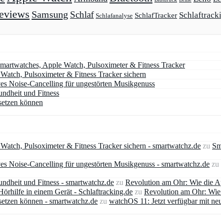
eviews
Samsung
Schlaf
Schlaftrack
SchlafTracker
Schlafanalyse
artwatches, Apple Watch, Pulsoximeter & Fitness Tracker
atch, Pulsoximeter & Fitness Tracker sichern
ves Noise-Cancelling für ungestörten Musikgenuss
undheit und Fitness
setzen können
atch, Pulsoximeter & Fitness Tracker sichern - smartwatchz.de
zu
Sm
es Noise-Cancelling für ungestörten Musikgenuss - smartwatchz.de
zu
ndheit und Fitness - smartwatchz.de
zu
Revolution am Ohr: Wie die A
rhilfe in einem Gerät - Schlaftracking.de
zu
Revolution am Ohr: Wie 
setzen können - smartwatchz.de
zu
watchOS 11: Jetzt verfügbar mit ne