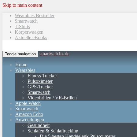
Skip to main content
Wearables Bestseller
Smartwatch
T-Shirts
Körperwaagen
Aktuelle eBooks
smartwatchz.de
Toggle navigation
Home
Wearables
Fitness Tracker
Pulsoximeter
GPS-Tracker
Smartwatch
Videobrillen / VR-Brillen
Apple Watch
Smartwatch
Amazon Echo
Anwendungen
Gesundheit
Schlafen & Schlaftracking
Die 5 besten Handgelenk-Pulsoximeter