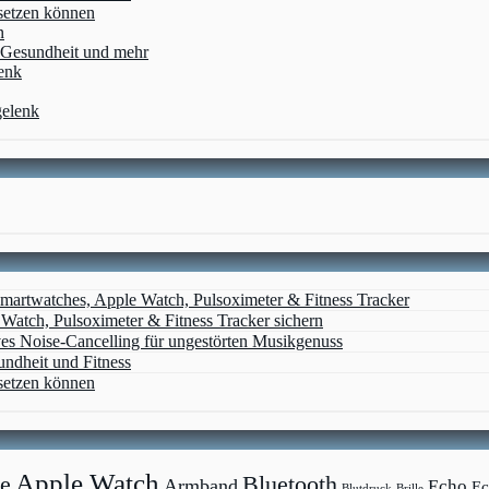
setzen können
n
, Gesundheit und mehr
enk
gelenk
artwatches, Apple Watch, Pulsoximeter & Fitness Tracker
atch, Pulsoximeter & Fitness Tracker sichern
ves Noise-Cancelling für ungestörten Musikgenuss
undheit und Fitness
setzen können
Apple Watch
e
Bluetooth
Armband
Echo
Ec
Blutdruck
Brille