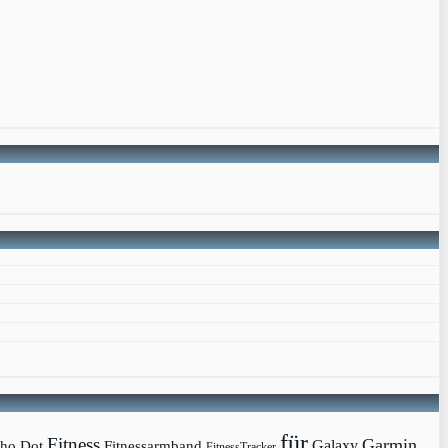
für
Fitness
Garmin
Galaxy
ho Dot
Fitnessarmband
FitnessTracker