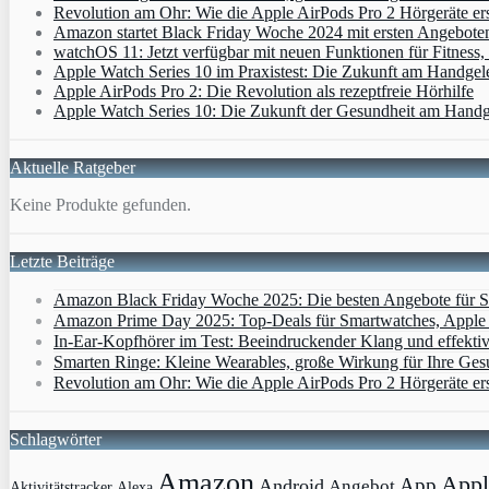
Revolution am Ohr: Wie die Apple AirPods Pro 2 Hörgeräte er
Amazon startet Black Friday Woche 2024 mit ersten Angebote
watchOS 11: Jetzt verfügbar mit neuen Funktionen für Fitness
Apple Watch Series 10 im Praxistest: Die Zukunft am Handgel
Apple AirPods Pro 2: Die Revolution als rezeptfreie Hörhilfe
Apple Watch Series 10: Die Zukunft der Gesundheit am Hand
Aktuelle Ratgeber
Keine Produkte gefunden.
Letzte Beiträge
Amazon Black Friday Woche 2025: Die besten Angebote für Sm
Amazon Prime Day 2025: Top-Deals für Smartwatches, Apple W
In-Ear-Kopfhörer im Test: Beeindruckender Klang und effekti
Smarten Ringe: Kleine Wearables, große Wirkung für Ihre Ges
Revolution am Ohr: Wie die Apple AirPods Pro 2 Hörgeräte er
Schlagwörter
Amazon
Appl
App
Android
Angebot
Aktivitätstracker
Alexa