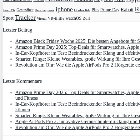
R
iphone
Rabatt
Plus
Prime Day
Gesundheit
Gear VR
Herzfrequenz
Oculus Rift
Tracker
Sport
VR-Brille
watchOS
Zoll
Virtual
Letzter Beitrag
Amazon Black Friday Woche 2025: Die besten Angebote für Sm
Amazon Prime Day 2025: Top-Deals für Smartwatches, Apple W
In-Ear-Kopfhörer im Test: Beeindruckender Klang und effekti
Smarten Ringe: Kleine Wearables, große Wirkung für Ihre Ges
Revolution am Ohr: Wie die Apple AirPods Pro 2 Hörgeräte er
Letzte Kommentare
Amazon Prime Day 2025: Top-Deals für Smartwatches, Apple W
und Fitness
In-Ear-Kopfhörer im Test: Beeindruckender Klang und effektiv
können
Smarten Ringe: Kleine Wearables, große Wirkung für Ihre Gesu
Apple AirPods Pro 2: Innovative Geräuschunterdrückung und Hö
Revolution am Ohr: Wie die Apple AirPods Pro 2 Hörgeräte er